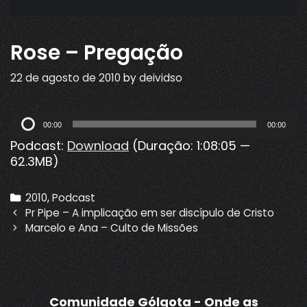
Rose – Pregação
22 de agosto de 2010
by
deividso
Tocador
00:00
00:00
de
Podcast:
Download
(Duração: 1:08:05 —
áudio
62.3MB)
Categories
2010
,
Podcast
Post
Pr Pipe – A implicação em ser discípulo de Cristo
navigation
Marcelo e Ana – Culto de Missões
Comunidade Gólgota - Onde as