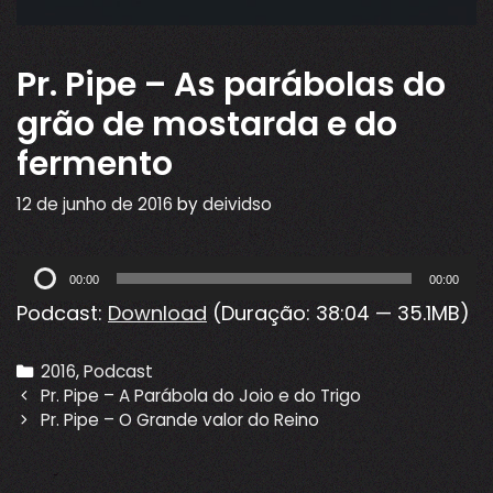
Pr. Pipe – As parábolas do
grão de mostarda e do
fermento
12 de junho de 2016
by
deividso
Tocador
00:00
00:00
de
Podcast:
Download
(Duração: 38:04 — 35.1MB)
áudio
Categories
2016
,
Podcast
Post
Pr. Pipe – A Parábola do Joio e do Trigo
navigation
Pr. Pipe – O Grande valor do Reino