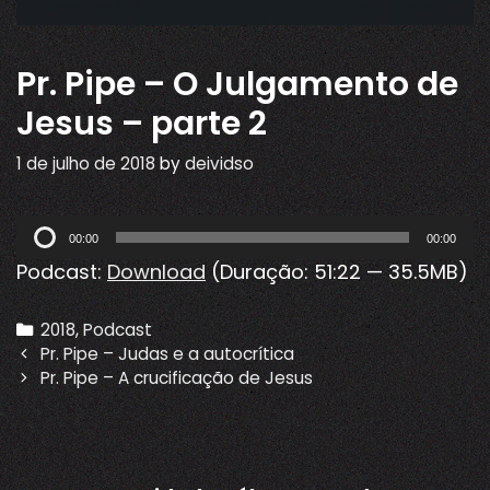
Pr. Pipe – O Julgamento de
Jesus – parte 2
1 de julho de 2018
by
deividso
Tocador
00:00
00:00
de
Podcast:
Download
(Duração: 51:22 — 35.5MB)
áudio
Categories
2018
,
Podcast
Post
Pr. Pipe – Judas e a autocrítica
navigation
Pr. Pipe – A crucificação de Jesus