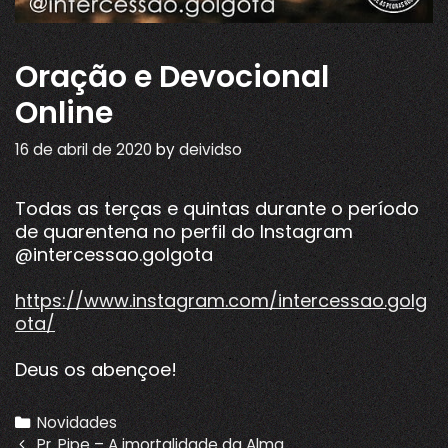
Oração e Devocional
Online
16 de abril de 2020
by
deividso
Todas as terças e quintas durante o período
de quarentena no perfil do Instagram
@intercessao.golgota
https://www.instagram.com/intercessao.golg
ota/
Deus os abençoe!
Categories
Novidades
Post
Pr. Pipe – A imortalidade da Alma